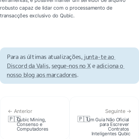
ferramentas, é possível manter um servidor de arquivo 
robusto capaz de lidar com o processamento de 
transacções exclusivo do Qubic.
Para as últimas atualizações,
 junta-te ao 
Discord da Valis
, 
segue-nos no X
 e 
adiciona o 
nosso blog aos marcadores
.
← Anterior
Seguinte →
🇵🇹
🇵🇹
Qubic Mining, 
Um Guia Não Oficial 
Consenso e 
para Escrever 
Computadores
Contratos 
Inteligentes Qubic