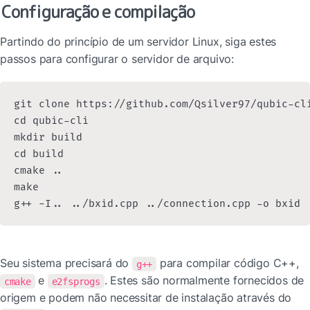
Configuração e compilação
Partindo do princípio de um servidor Linux, siga estes 
passos para configurar o servidor de arquivo:
git clone https://github.com/Qsilver97/qubic-cli
cd qubic-cli

mkdir build

cd build

cmake ..

make

g++ -I.. ../bxid.cpp ../connection.cpp -o bxid
Seu sistema precisará do 
 para compilar código C++, 
g++
 e 
. Estes são normalmente fornecidos de 
cmake
e2fsprogs
origem e podem não necessitar de instalação através do 