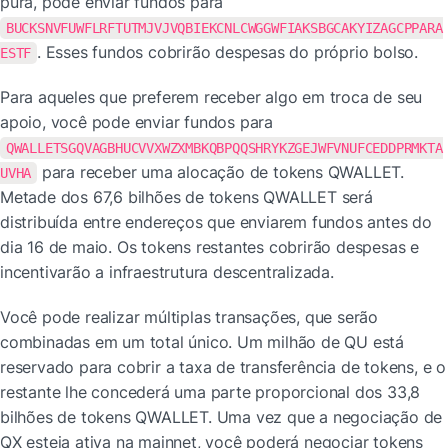
pura, pode enviar fundos para 
BUCKSNVFUWFLRFTUTMJVJVQBIEKCNLCWGGWFIAKSBGCAKYIZAGCPPARA
. Esses fundos cobrirão despesas do próprio bolso.
ESTF
Para aqueles que preferem receber algo em troca de seu 
apoio, você pode enviar fundos para 
QWALLETSGQVAGBHUCVVXWZXMBKQBPQQSHRYKZGEJWFVNUFCEDDPRMKTA
 para receber uma alocação de tokens QWALLET. 
UVHA
Metade dos 67,6 bilhões de tokens QWALLET será 
distribuída entre endereços que enviarem fundos antes do 
dia 16 de maio. Os tokens restantes cobrirão despesas e 
incentivarão a infraestrutura descentralizada.
Você pode realizar múltiplas transações, que serão 
combinadas em um total único. Um milhão de QU está 
reservado para cobrir a taxa de transferência de tokens, e o 
restante lhe concederá uma parte proporcional dos 33,8 
bilhões de tokens QWALLET. Uma vez que a negociação de 
QX esteja ativa na mainnet, você poderá negociar tokens 