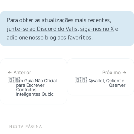
Para obter as atualizações mais recentes, 
junte-se ao Discord do Valis
, 
siga-nos no X
 e 
adicione nosso blog aos favoritos
.
← Anterior
Próximo →
🇧🇷
🇧🇷
Um Guia Não Oficial 
Qwallet, Qclient e 
para Escrever 
Qserver
Contratos 
Inteligentes Qubic
NESTA PÁGINA