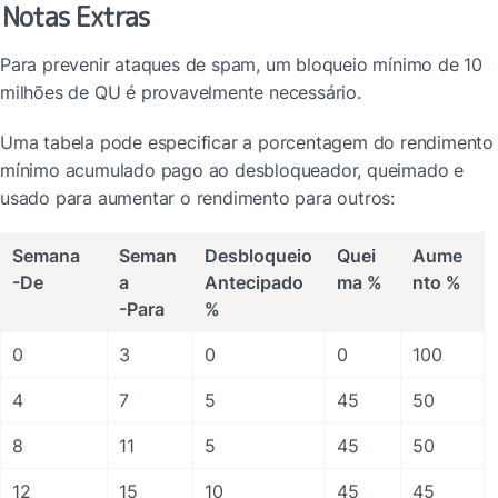
Notas Extras
Para prevenir ataques de spam, um bloqueio mínimo de 10 
milhões de QU é provavelmente necessário.
Uma tabela pode especificar a porcentagem do rendimento 
mínimo acumulado pago ao desbloqueador, queimado e 
usado para aumentar o rendimento para outros:
Semana

Seman
Desbloqueio

Quei
Aume
-De
a

Antecipado 
ma %
nto %
-Para
%
0
3
0
0
100
4
7
5
45
50
8
11
5
45
50
12
15
10
45
45