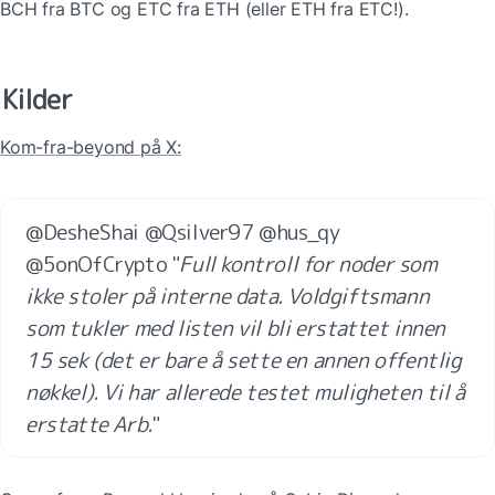
BCH fra BTC og ETC fra ETH (eller ETH fra ETC!).
Kilder
Kom-fra-beyond på X:
@DesheShai @Qsilver97 @hus_qy 
@5onOfCrypto "
Full kontroll for noder som 
ikke stoler på interne data. Voldgiftsmann 
som tukler med listen vil bli erstattet innen 
15 sek (det er bare å sette en annen offentlig 
nøkkel). Vi har allerede testet muligheten til å 
erstatte Arb.
"