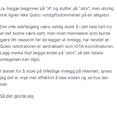
Ja, begge begynner på "
A
" og slutter på "
ator
", men utrolig 
nok ligner ikke Qubic-voldgiftsdommeren på en alligator.
Det ville selvfølgelig være veldig dumt å i det hele tatt tro 
at det kunne være sant, men noen mennesker som burde 
gjøre litt research før de legger ut innlegg, har hevdet at 
Qubic-arbitratoren er sentralisert som IOTA-koordinatoren. 
Legg merke til
at
 begge ender på "
ator
", så den falske 
antagelsen kan tilgis.
I stedet for å stole på tilfeldige innlegg på internett, synes 
jeg det er mye mer effektivt å lese koden og se hva den 
sier.
Så det gjorde jeg
.