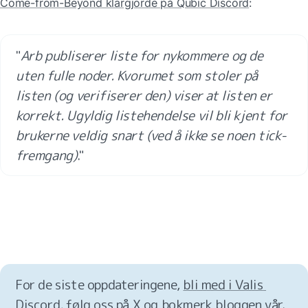
Come-from-Beyond klargjorde på Qubic Discord
: 
"
Arb publiserer liste for nykommere og de 
uten fulle noder. Kvorumet som stoler på 
listen (og verifiserer den) viser at listen er 
korrekt. Ugyldig listehendelse vil bli kjent for 
brukerne veldig snart (ved å ikke se noen tick-
fremgang)
."
For de siste oppdateringene, 
bli med i Valis 
Discord
, 
følg oss på X
 og 
bokmerk bloggen vår
.