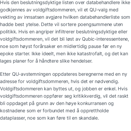
Hvis den beslutningsdyktige listen over databehandlere ikke 
godkjennes av voldgiftsdommeren, vil et QU-valg med 
vekting av innsatsen avgjøre hvilken databehandlerliste som 
hadde best ytelse. Dette vil sortere poengsummene uten 
politikk. Hvis en angriper infiltrerer beslutningsdyktige eller 
voldgiftsdommeren, vil det bli løst av Qubic-interessentene, 
noe som høyst forårsaker en midlertidig pause før en ny 
epoke starter. Ikke ideelt, men ikke katastrofalt, og det kan 
lages planer for å håndtere slike hendelser.
Etter QU-avstemningen oppdateres beregnerne med en ny 
adresse for voldgiftsdommeren, hvis det er nødvendig. 
Voldgiftsdommeren kan byttes ut, og jobben er enkel. Hvis 
voldgiftsdommeren oppfører seg kritikkverdig, vil det raskt 
bli oppdaget på grunn av den høye konkurransen og 
kostnadene som er forbundet med å opprettholde 
dataplasser, noe som kan føre til en skandale.