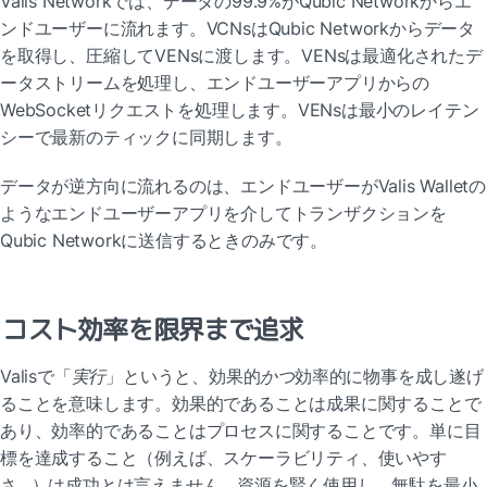
Valis Networkでは、データの99.9%がQubic Networkからエ
ンドユーザーに流れます。VCNsはQubic Networkからデータ
を取得し、圧縮してVENsに渡します。VENsは最適化されたデ
ータストリームを処理し、エンドユーザーアプリからの
WebSocketリクエストを処理します。VENsは最小のレイテン
シーで最新のティックに同期します。
データが逆方向に流れるのは、エンドユーザーがValis Walletの
ようなエンドユーザーアプリを介してトランザクションを
Qubic Networkに送信するときのみです。
コスト効率を限界まで追求
Valisで「
実行
」というと、効果的
かつ
効率的に物事を成し遂げ
ることを意味します。効果的であることは成果に関することで
あり、効率的であることはプロセスに関することです。単に目
標を達成すること（例えば、スケーラビリティ、使いやす
さ…）は成功とは言えません。資源を賢く使用し、無駄を最小