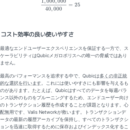
1
,
000
,
000
=
25
40
,
000
コスト効率の良い使いやすさ
最適なエンドユーザーエクスペリエンスを保証する一方で、ス
ケーラビリティはQubicメガロポリスへの唯一の脅威ではあり
ません。
最高のパフォーマンスを追求する中で、Qubicは
多くの非正統
的な選択を行います
。これには使いやすさにも影響を与えるも
のがあります。たとえば、Qubicはすべてのデータを毎週バラ
ンス以外のものをプルーニングするため、エンドユーザー向け
のトランザクション履歴を作成することが課題となります。心
配無用です、Valis Networkが救います。トランザクションデ
ータの最新の履歴アーカイブを保持し、すべてのトランザクシ
ョンを迅速に取得するために保存およびインデックス化するこ