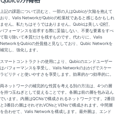
Qubicの外骨格
上記の課題について読むと、一部の人はQubicが欠陥を抱えて
おり、Valis NetworkがQubicの松葉杖であると感じるかもしれ
ません。私たちはそうではありません。Qubicは美しい
DRT
、
パフォーマンスを追求する際に妥協しない、不要な要素をすべ
て取り除いて本質だけを残すものです。代わりに、Valis 
NetworkをQubicの
外骨格
と見なしており、Qubic Networkを
補完し、強化します。
スマートコントラクトの使用により、Qubicのエンドユーザー
はパフォーマンスを享受し、Valis Networkのおかげでスケー
ラビリティと使いやすさを享受します。効果的かつ効率的に。
両ネットワークの補完的な性質を考える別の方法は、4つの層
を持つ玉ねぎとして捉えることです。各層は前の層を包み込ん
でいます。内層はQCNsで構成されるネットワークです。2番
と3番目の層はそれぞれVCNsとVENsで構成されます。中間層
を合わせて、Valis Networkを構成します。最外層は、エンド