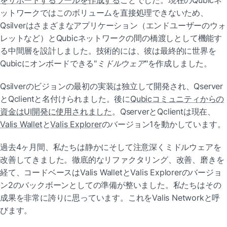
をサポートするツールを作成する
ことでした。現在のQubicネ
ットワークではこのボリュームを直接処理できないため、
Qsilverはさまざまなアプリケーション（エンドユーザーのウォ
レットなど）とQubicネットワークの間の橋渡しとして機能す
る中間層を設計しました。技術的には、彼は最終的に世界を
Qubicにオンボードできる"
ミドルウェア
"を作成しました。
Qsilverのビジョンの最初の実装は独立して開発され、Qserver
とQclientと名付けられました。後に
Qubicコミュニティからの
資金はUI開発に使用されました
。QserverとQclientは現在、
Valis Wallet
と
Valis Explorer
のバージョン1を動かしています。
過去4ヶ月間、私たちは静かにそして注意深くミドルウェアを
改善してきました。徹底的なリファクタリング、改善、磨きを
経て、コードベースはValis WalletとValis Explorerのバージョ
ン2のバックボーンとしての準備が整いました。私たちはその
成果を非常に誇りに思っています。これをValis Networkと呼
びます。