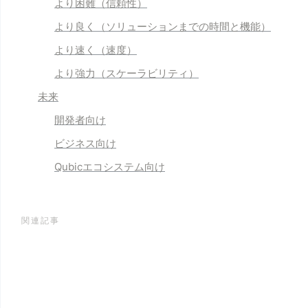
より困難
（信頼性）
より良く
（ソリューションまでの時間と機能）
より速く
（速度）
より強力
（スケーラビリティ）
未来
開発者向け
ビジネス向け
Qubicエコシステム向け
関連記事