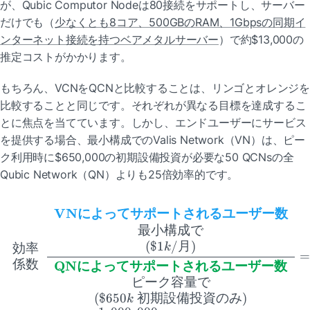
が、Qubic Computor Nodeは80接続をサポートし、サーバー
だけでも（
少なくとも8コア、500GBのRAM、1Gbpsの同期イ
ンターネット接続を持つベアメタルサーバー
）で約$13,000の
推定コストがかかります。
もちろん、VCNをQCNと比較することは、リンゴとオレンジを
比較することと同じです。それぞれが異なる目標を達成するこ
とに焦点を当てています。しかし、エンドユーザーにサービス
を提供する場合、最小構成でのValis Network（VN）は、ピー
ク利用時に$650,000の初期設備投資が必要な50 QCNsの全
Qubic Network（QN）よりも25倍効率的です。
VN
によってサポートされるユーザー数
\begin{array}{c} 効率 \
最小構成で
(
$1
/
月
)
効率
k
係数
QN
によってサポートされるユーザー数
ピーク容量で
(
$650
初期設備投資のみ
)
k