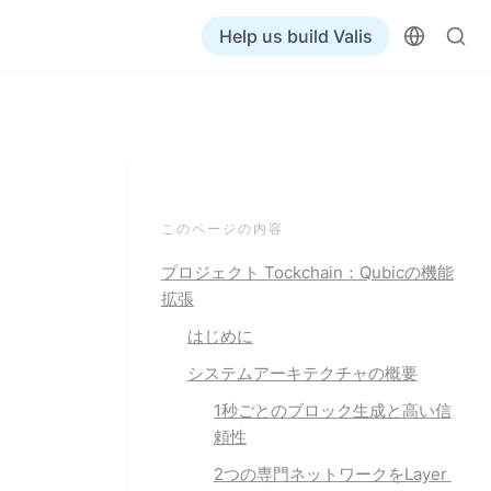
Help us build Valis
このページの内容
プロジェクト Tockchain：Qubicの機能
拡張
はじめに
システムアーキテクチャの概要
1秒ごとのブロック生成
と高い信
頼性
2つの専門ネットワーク
をLayer 