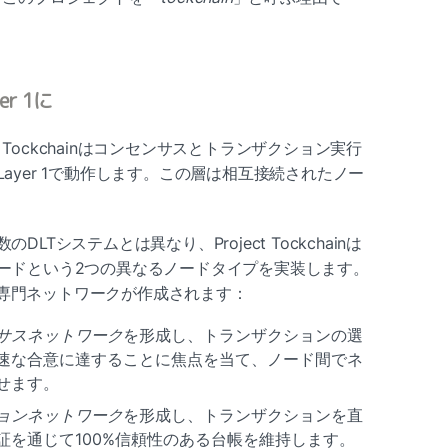
er 1に
t Tockchainはコンセンサスとトランザクション実行
ayer 1で動作します。この層は相互接続されたノー
Tシステムとは異なり、Project Tockchainは
ードという2つの異なるノードタイプを実装します。
つの専門ネットワークが作成されます：
サスネットワーク
を形成し、トランザクションの選
速な合意に達することに焦点を当て、ノード間でネ
せます。
ョンネットワーク
を形成し、トランザクションを直
証を通じて100%信頼性のある台帳を維持します。