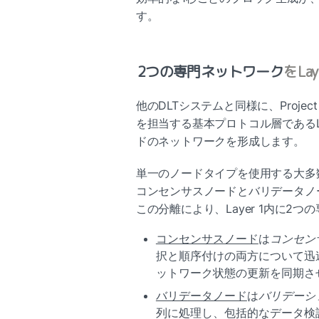
す。
2つの専門ネットワーク
をLay
他のDLTシステムと同様に、Projec
を担当する基本プロトコル層であるL
ドのネットワークを形成します。
単一のノードタイプを使用する大多数のDL
コンセンサスノードとバリデータノ
この分離により、Layer 1内に2
コンセンサスノード
は
コンセン
択と順序付けの両方について迅
ットワーク状態の更新を同期さ
バリデータノード
は
バリデーシ
列に処理し、包括的なデータ検