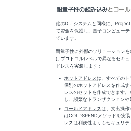
耐量子性の組み込み
とコール
他のDLTシステムと同様に、Projec
て資金を保護し、量子コンピューテ
ています。
耐量子性に外部のソリューションを頼る従
はプロトコルレベルで異なるセキュ
ドレスを実装します：
ホットアドレス
は、すべてのト
個別のホットアドレスを作成す
レスのセットを作成できます。
し、頻繁なトランザクションや
コールドアドレス
は、支出操作時以
はCOLDSPENDメソッドを
レスは利便性よりもセキュリテ