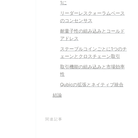
1に
リーダーレス
クォーラムベース
のコンセンサス
耐量子性の組み込み
とコールド
アドレス
ステーブルコインごとに1つのチ
ェーン
とクロスチェーン取引
取引機能の組み込み
と市場効率
性
Qubicの拡張
とネイティブ統合
結論
関連記事