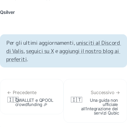
Qsilver
Per gli ultimi aggiornamenti, 
unisciti al Discord 
di Valis
, 
seguici su X
 e 
aggiungi il nostro blog ai 
preferiti
.
← Precedente
Successivo →
🇮🇹
🇮🇹
QWALLET e QPOOL 
Una guida non 
crowdfunding 🎉
ufficiale 
all'integrazione dei 
servizi Qubic