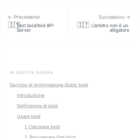
← Precedente
Successivo →
🇮🇹
🇮🇹
Test bxid/txid API 
L'arbitro non è un 
Server
alligatore
IN QUESTA PAGINA
Servizio di Archiviazione Qubic bxid
Introduzione
Definizione di bxid
Usare bxid
1. Calcolare bxid
2. Recuperare Dati bxid