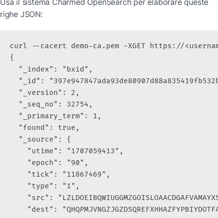
Usa il sistema Charmed OpenSearch per elaborare queste 
righe JSON:
curl --cacert demo-ca.pem -XGET https://<userna
{

  "_index": "bxid",

  "_id": "397e947847ada93de80907d88a835419fb532b
  "_version": 2,

  "_seq_no": 32754,

  "_primary_term": 1,

  "found": true,

  "_source": {

    "utime": "1707059413",

    "epoch": "90",

    "tick": "11867469",

    "type": "1",

    "src": "LZLDOEIBQWIUGGMZGOISLOAACDGAFVAMAYXS
    "dest": "QHQPMJVNGZJGZDSQREFXHHAZFYPBIYDOTFA