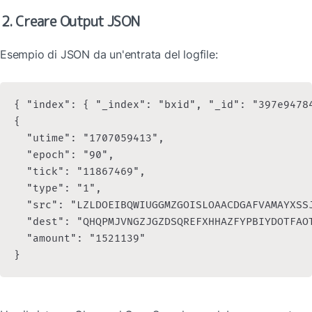
2. Creare Output JSON
Esempio di JSON da un'entrata del logfile:
{ "index": { "_index": "bxid", "_id": "397e9478
{

  "utime": "1707059413",

  "epoch": "90",

  "tick": "11867469",

  "type": "1",

  "src": "LZLDOEIBQWIUGGMZGOISLOAACDGAFVAMAYXSSJ
  "dest": "QHQPMJVNGZJGZDSQREFXHHAZFYPBIYDOTFAOT
  "amount": "1521139"
