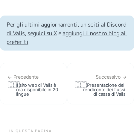
Per gli ultimi aggiornamenti, 
unisciti al Discord 
di Valis
, 
seguici su X
 e 
aggiungi il nostro blog ai 
preferiti
.
← Precedente
Successivo →
🇮🇹
🇮🇹
Il sito web di Valis è 
Presentazione del 
ora disponibile in 20 
rendiconto dei flussi 
lingue
di cassa di Valis
IN QUESTA PAGINA