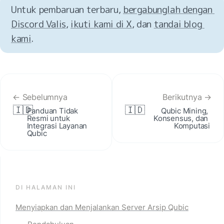
Untuk pembaruan terbaru, 
bergabunglah dengan 
Discord Valis
, 
ikuti kami di X
, dan 
tandai blog 
kami
.
← Sebelumnya
Berikutnya →
🇮🇩
🇮🇩
Panduan Tidak 
Qubic Mining, 
Resmi untuk 
Konsensus, dan 
Integrasi Layanan 
Komputasi
Qubic
DI HALAMAN INI
Menyiapkan dan Menjalankan Server Arsip Qubic