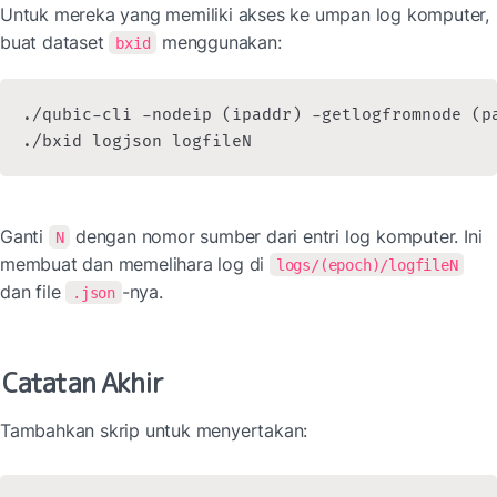
Untuk mereka yang memiliki akses ke umpan log komputer, 
buat dataset 
 menggunakan:
bxid
./qubic-cli -nodeip (ipaddr) -getlogfromnode (pa
./bxid logjson logfileN
Ganti 
 dengan nomor sumber dari entri log komputer. Ini 
N
membuat dan memelihara log di 
logs/(epoch)/logfileN
dan file 
-nya.
.json
Catatan Akhir
Tambahkan skrip untuk menyertakan: