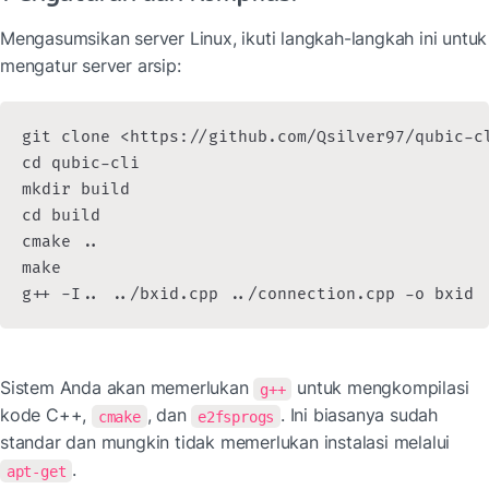
Mengasumsikan server Linux, ikuti langkah-langkah ini untuk 
mengatur server arsip:
git clone <https://github.com/Qsilver97/qubic-cl
cd qubic-cli

mkdir build

cd build

cmake ..

make

g++ -I.. ../bxid.cpp ../connection.cpp -o bxid
Sistem Anda akan memerlukan 
 untuk mengkompilasi 
g++
kode C++, 
, dan 
. Ini biasanya sudah 
cmake
e2fsprogs
standar dan mungkin tidak memerlukan instalasi melalui 
.
apt-get