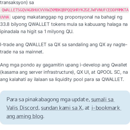
transaksyon) sa 
QWALLETSGQVAGBHUCVVXWZXMBKQBPQQSHRYKZGEJWFVNUFCEDDPRMKTA
 upang makatanggap ng proporsyonal na bahagi ng 
UVHA
33.8 bilyong QWALLET tokens mula sa kabuuang halaga na 
ipinadala na higit sa 1 milyong QU.
I-trade ang QWALLET sa QX sa sandaling ang QX ay nagte-
trade na sa mainnet.
Ang mga pondo ay gagamitin upang i-develop ang Qwallet 
(kasama ang server infrastructure), QX UI, at QPOOL SC, na 
ang kalahati ay ilalaan sa liquidity pool para sa QWALLET.
Para sa pinakabagong mga update, 
sumali sa 
Valis Discord
, 
sundan kami sa X
, at 
i‑bookmark 
ang aming blog
.