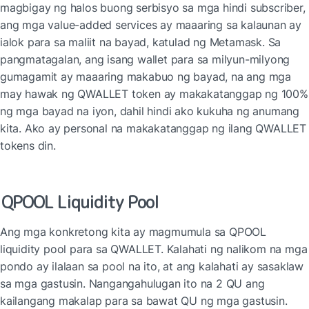
magbigay ng halos buong serbisyo sa mga hindi subscriber, 
ang mga value-added services ay maaaring sa kalaunan ay 
ialok para sa maliit na bayad, katulad ng Metamask. Sa 
pangmatagalan, ang isang wallet para sa milyun-milyong 
gumagamit ay maaaring makabuo ng bayad, na ang mga 
may hawak ng QWALLET token ay makakatanggap ng 100% 
ng mga bayad na iyon, dahil hindi ako kukuha ng anumang 
kita. Ako ay personal na makakatanggap ng ilang QWALLET 
tokens din.
QPOOL Liquidity Pool
Ang mga konkretong kita ay magmumula sa QPOOL 
liquidity pool para sa QWALLET. Kalahati ng nalikom na mga 
pondo ay ilalaan sa pool na ito, at ang kalahati ay sasaklaw 
sa mga gastusin. Nangangahulugan ito na 2 QU ang 
kailangang makalap para sa bawat QU ng mga gastusin.