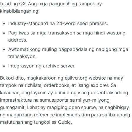
tulad ng QX. Ang mga pangunahing tampok ay 
kinabibilangan ng:
Industry-standard na 24-word seed phrases.
Pag-iwas sa mga transaksyon sa mga hindi wastong 
address.
Awtomatikong muling pagpapadala ng nabigong mga 
transaksyon.
Integrasyon ng archive server.
Bukod dito, magkakaroon ng 
qsilver.org
 website na may 
tampok na richlists, orderbooks, at isang explorer. Sa 
kalaunan, ang layunin ay bumuo ng isang desentralisadong 
imprastraktura na sumusuporta sa milyun-milyong 
gumagamit. Lahat ay magiging open source, na nagbibigay 
ng magandang reference implementation para sa iba upang 
matutunan ang tungkol sa Qubic.