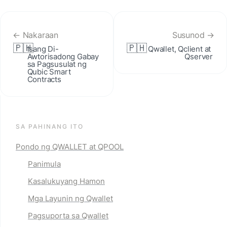
← Nakaraan
Susunod →
🇵🇭
🇵🇭
Isang Di-
Qwallet, Qclient at 
Awtorisadong Gabay 
Qserver
sa Pagsusulat ng 
Qubic Smart 
Contracts
SA PAHINANG ITO
Pondo ng QWALLET at QPOOL
Panimula
Kasalukuyang Hamon
Mga Layunin ng Qwallet
Pagsuporta sa Qwallet