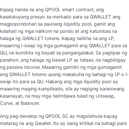
Kapag handa na ang QPOOL smart contract, ang 
kasalukuyang presyo sa merkado para sa QWALLET ang 
magpopondohan sa paunang liquidity pool, gamit ang 
kalahati ng mga nalikom na pondo at ang katumbas na 
halaga ng QWALLET tokens. Kapag nalikha na ang LP, 
maaaring i-swap ng mga gumagamit ang QWALLET para sa 
QU, na kumikita ng bayad sa pangangalakal. Sa paglipas ng 
panahon, ang halaga ng bawat LP ay tataas, na nagbibigay 
ng passive income. Maaaring gamitin ng mga gumagamit 
ang QWALLET tokens upang makakuha ng bahagi ng LP o i-
swap ito para sa QU. Habang ang mga liquidity pool ay 
maaaring maging kumplikado, sila ay nagiging karaniwang 
kasanayan, na may mga halimbawa tulad ng Uniswap, 
Curve, at Balancer.
Ang pag-develop ng QPOOL SC ay magsisimula kapag 
matatag na ang Qwallet. Ito ay isang kritikal na bahagi para 