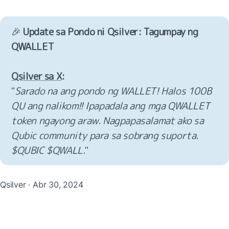
🎉 
Update sa Pondo ni Qsilver: Tagumpay ng 
QWALLET

Qsilver sa X
:
"
Sarado na ang pondo ng WALLET! Halos 100B 
QU ang nalikom!! Ipapadala ang mga QWALLET 
token ngayong araw. Nagpapasalamat ako sa 
Qubic community para sa sobrang suporta. 
$QUBIC $QWALL.
"
Qsilver · Abr 30, 2024