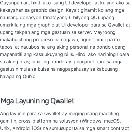
Gayunpaman, hindi ako isang UI developer at kulang ako sa 
kakayahan sa graphic design. Kaya't ginamit ko ang mga 
naunang donasyon (tinatayang 6 bilyong QU) upang 
umarkila ng mga graphic at UI developer para sa Qwallet at 
upang takpan ang mga gastusin sa server. Mayroong 
makabuluhang progreso na nagawa, ngunit hindi pa ito 
tapos, at nauubos na ang aking personal na pondo upang 
mapanatili ang kasalukuyang bilis. Hindi ako naniningil para 
sa aking oras; lahat ng pondo ay ginagamit para sa mga 
gastusin mula sa bulsa na nagpapahusay sa kabuuang 
halaga ng Qubic.
Mga Layunin ng Qwallet
Ang layunin para sa Qwallet ay maging isang madaling 
gamitin, cross-platform na solusyon (Windows, macOS, 
Unix, Android, iOS) na sumusuporta sa mga smart contract 