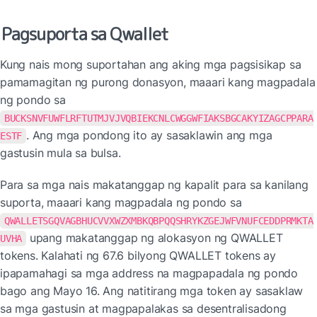
Pagsuporta sa Qwallet
Kung nais mong suportahan ang aking mga pagsisikap sa 
pamamagitan ng purong donasyon, maaari kang magpadala 
ng pondo sa 
BUCKSNVFUWFLRFTUTMJVJVQBIEKCNLCWGGWFIAKSBGCAKYIZAGCPPARA
. Ang mga pondong ito ay sasaklawin ang mga 
ESTF
gastusin mula sa bulsa.
Para sa mga nais makatanggap ng kapalit para sa kanilang 
suporta, maaari kang magpadala ng pondo sa 
QWALLETSGQVAGBHUCVVXWZXMBKQBPQQSHRYKZGEJWFVNUFCEDDPRMKTA
 upang makatanggap ng alokasyon ng QWALLET 
UVHA
tokens. Kalahati ng 67.6 bilyong QWALLET tokens ay 
ipapamahagi sa mga address na magpapadala ng pondo 
bago ang Mayo 16. Ang natitirang mga token ay sasaklaw 
sa mga gastusin at magpapalakas sa desentralisadong 