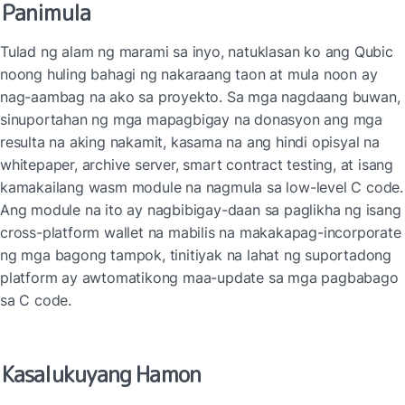
Panimula
Tulad ng alam ng marami sa inyo, natuklasan ko ang Qubic 
noong huling bahagi ng nakaraang taon at mula noon ay 
nag-aambag na ako sa proyekto. Sa mga nagdaang buwan, 
sinuportahan ng mga mapagbigay na donasyon ang mga 
resulta na aking nakamit, kasama na ang hindi opisyal na 
whitepaper, archive server, smart contract testing, at isang 
kamakailang wasm module na nagmula sa low-level C code. 
Ang module na ito ay nagbibigay-daan sa paglikha ng isang 
cross-platform wallet na mabilis na makakapag-incorporate 
ng mga bagong tampok, tinitiyak na lahat ng suportadong 
platform ay awtomatikong maa-update sa mga pagbabago 
sa C code.
Kasalukuyang Hamon