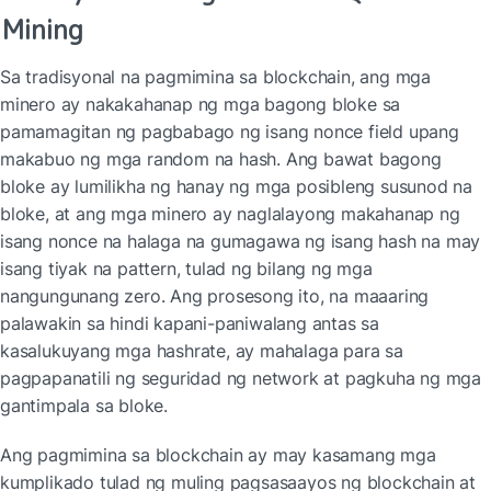
Mining
Sa tradisyonal na pagmimina sa blockchain, ang mga 
minero ay nakakahanap ng mga bagong bloke sa 
pamamagitan ng pagbabago ng isang nonce field upang 
makabuo ng mga random na hash. Ang bawat bagong 
bloke ay lumilikha ng hanay ng mga posibleng susunod na 
bloke, at ang mga minero ay naglalayong makahanap ng 
isang nonce na halaga na gumagawa ng isang hash na may 
isang tiyak na pattern, tulad ng bilang ng mga 
nangungunang zero. Ang prosesong ito, na maaaring 
palawakin sa hindi kapani-paniwalang antas sa 
kasalukuyang mga hashrate, ay mahalaga para sa 
pagpapanatili ng seguridad ng network at pagkuha ng mga 
gantimpala sa bloke.
Ang pagmimina sa blockchain ay may kasamang mga 
kumplikado tulad ng muling pagsasaayos ng blockchain at 