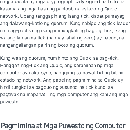
nagpapadala ng mga cryptographically signed na boto na 
kasama ang mga hash ng panloob na estado ng Qubic 
network. Upang tanggapin ang isang tick, dapat pumayag 
ang dalawang-katlo ng quorum. Kung nabigo ang tick leader 
na mag-publish ng isang iminungkahing bagong tick, isang 
walang laman na tick (na may lahat ng zero) ay nabuo, na 
nangangailangan pa rin ng boto ng quorum.
Kung walang quorum, humihinto ang Qubic sa pag-tick. 
Hangga't nag-tick ang Qubic, ang karamihan ng mga 
computor ay naka-sync, hanggang sa bawat huling bit ng 
estado ng network. Ang papel ng pagmimina sa Qubic ay 
hindi tungkol sa pagbuo ng susunod na tick kundi sa 
pagtiyak na mapanatili ng mga computor ang kanilang mga 
puwesto.
Pagmimina at Mga Puwesto ng Computor