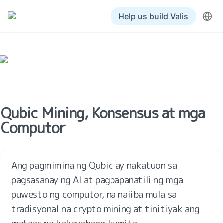
Help us build Valis
Qubic Mining, Konsensus at mga 
Computor
Ang pagmimina ng Qubic ay nakatuon sa 
pagsasanay ng AI at pagpapanatili ng mga 
puwesto ng computor, na naiiba mula sa 
tradisyonal na crypto mining at tinitiyak ang 
mataas na kakayahang kumita.