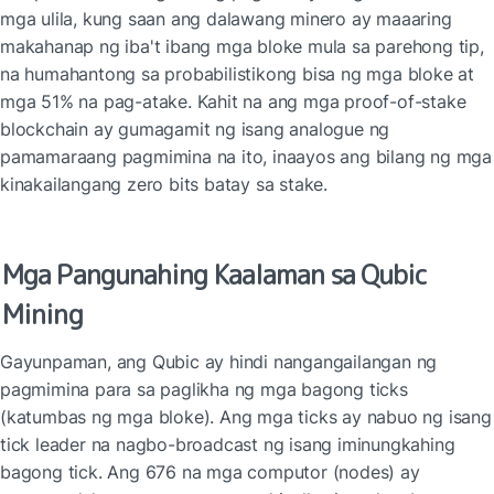
mga ulila, kung saan ang dalawang minero ay maaaring 
makahanap ng iba't ibang mga bloke mula sa parehong tip, 
na humahantong sa probabilistikong bisa ng mga bloke at 
mga 51% na pag-atake. Kahit na ang mga proof-of-stake 
blockchain ay gumagamit ng isang analogue ng 
pamamaraang pagmimina na ito, inaayos ang bilang ng mga 
kinakailangang zero bits batay sa stake.
Mga Pangunahing Kaalaman sa Qubic 
Mining
Gayunpaman, ang Qubic ay hindi nangangailangan ng 
pagmimina para sa paglikha ng mga bagong ticks 
(katumbas ng mga bloke). Ang mga ticks ay nabuo ng isang 
tick leader na nagbo-broadcast ng isang iminungkahing 
bagong tick. Ang 676 na mga computor (nodes) ay 