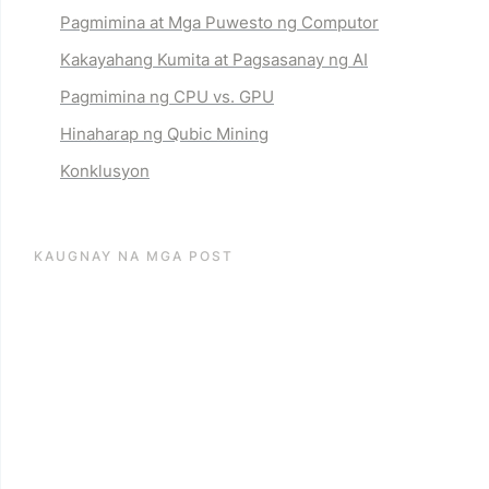
Pagmimina at Mga Puwesto ng Computor
Kakayahang Kumita at Pagsasanay ng AI
Pagmimina ng CPU vs. GPU
Hinaharap ng Qubic Mining
Konklusyon
KAUGNAY NA MGA POST