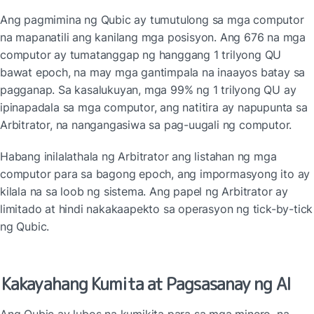
Ang pagmimina ng Qubic ay tumutulong sa mga computor 
na mapanatili ang kanilang mga posisyon. Ang 676 na mga 
computor ay tumatanggap ng hanggang 1 trilyong QU 
bawat epoch, na may mga gantimpala na inaayos batay sa 
pagganap. Sa kasalukuyan, mga 99% ng 1 trilyong QU ay 
ipinapadala sa mga computor, ang natitira ay napupunta sa 
Arbitrator, na nangangasiwa sa pag-uugali ng computor.
Habang inilalathala ng Arbitrator ang listahan ng mga 
computor para sa bagong epoch, ang impormasyong ito ay 
kilala na sa loob ng sistema. Ang papel ng Arbitrator ay 
limitado at hindi nakakaapekto sa operasyon ng tick-by-tick 
ng Qubic.
Kakayahang Kumita at Pagsasanay ng AI