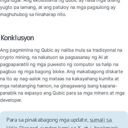
yugto pa lamang, at ang patuloy na mga pagsulong ay 
maghuhubog sa hinaharap nito.
Konklusyon
Ang pagmimina ng Qubic ay naiiba mula sa tradisyonal na 
crypto mining, na nakatuon sa pagsasanay ng AI at 
pagpapanatili ng mga puwesto ng computor sa halip na 
pagbuo ng mga bagong bloke. Ang makabagong diskarte 
na ito ay nag-aalok ng mataas na kakayahang kumita at 
mga natatanging hamon, na ginagawang isang kapana-
panabik na espasyo ang Qubic para sa mga minero at mga 
developer.
Para sa pinakabagong mga update, 
sumali sa 
Valis Discord
, 
sundan kami sa X
, at 
i‑bookmark 