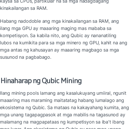
kaysa sa CPUs, partikular na sa mga nadagdagang 
kinakailangan sa RAM.
Habang nadodoble ang mga kinakailangan sa RAM, ang 
ilang mga GPU ay maaaring maging mas mababa sa 
kompetisyon. Sa kabila nito, ang Qubic ay nananatiling 
lubos na kumikita para sa mga minero ng GPU, kahit na ang 
mga antas ng kahusayan ay maaaring magbago sa mga 
susunod na pagbabago.
Hinaharap ng Qubic Mining
Ilang mining pools lamang ang kasalukuyang umiiral, ngunit 
maaaring mas maraming maitatatag habang lumalago ang 
ekosistema ng Qubic. Sa mataas na kakayahang kumita, ang 
mga unang tagapagpasok at mga mabilis na tagasunod ay 
malamang na magpapataas ng kumpetisyon sa iba't ibang 
mga lugar. Ang ekosistema ng Qubic ay nasa mga unang 