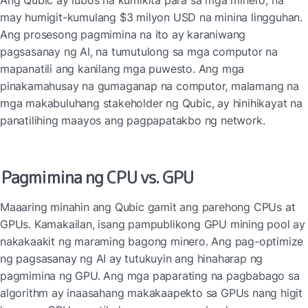
Ang Qubic ay lubos na kumikita para sa mga minero, na 
may humigit-kumulang $3 milyon USD na minina lingguhan. 
Ang prosesong pagmimina na ito ay karaniwang 
pagsasanay ng AI, na tumutulong sa mga computor na 
mapanatili ang kanilang mga puwesto. Ang mga 
pinakamahusay na gumaganap na computor, malamang na 
mga makabuluhang stakeholder ng Qubic, ay hinihikayat na 
panatilihing maayos ang pagpapatakbo ng network.
Pagmimina ng CPU vs. GPU
Maaaring minahin ang Qubic gamit ang parehong CPUs at 
GPUs. Kamakailan, isang pampublikong GPU mining pool ay 
nakakaakit ng maraming bagong minero. Ang pag-optimize 
ng pagsasanay ng AI ay tutukuyin ang hinaharap ng 
pagmimina ng GPU. Ang mga paparating na pagbabago sa 
algorithm ay inaasahang makakaapekto sa GPUs nang higit 