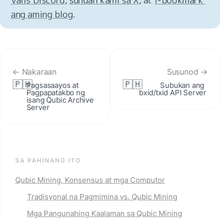
ang aming blog
.
← Nakaraan
Susunod →
🇵🇭
🇵🇭
Pagsasaayos at 
Subukan ang 
Pagpapatakbo ng 
bxid/txid API Server
isang Qubic Archive 
Server
SA PAHINANG ITO
Qubic Mining, Konsensus at mga Computor
Tradisyonal na Pagmimina vs. Qubic Mining
Mga Pangunahing Kaalaman sa Qubic Mining