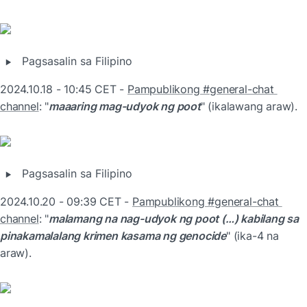
‣
Pagsasalin sa Filipino
2024.10.18 - 10:45 CET - 
Pampublikong #general-chat 
channel
: "
maaaring mag-udyok ng poot
" (ikalawang araw).
‣
Pagsasalin sa Filipino
2024.10.20 - 09:39 CET - 
Pampublikong #general-chat 
channel
: "
malamang na nag-udyok ng poot (…) kabilang sa 
pinakamalalang krimen kasama ng genocide
" (ika-4 na 
araw).