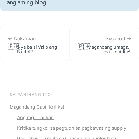
ang aming blog
.
← Nakaraan
Susunod →
🇵🇭
🇵🇭
Siya ba si Valis ang 
Magandang umaga, 
Buktot?
exit liquidity!
SA PAHINANG ITO
Magandang Gabi, Kritika!
Ang mga Tauhan
Kritika tungkol sa pagtuon sa pagbawas ng supply
Pagbabawala mula sa Channel ng Panloob na 