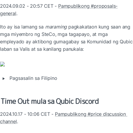
2024.09.02 - 20:57 CET - 
Pampublikong #proposals-
general
.
Ito ay isa lamang sa 
maraming
 pagkakataon kung saan ang 
mga miyembro ng SteCo, mga tagapayo, at mga 
empleyado ay aktibong gumagabay sa Komunidad ng Qubic 
laban sa Valis at sa kanilang panukala:
‣
Pagsasalin sa Filipino
Time Out mula sa Qubic Discord
2024.10.17 - 10:06 CET - 
Pampublikong #price discussion 
channel
.