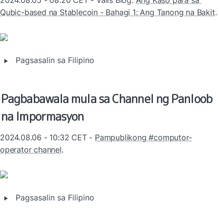
2024.08.05 - 08:20 CET - Valis Blog: 
Ang Kaso para sa 
Qubic-based na Stablecoin - Bahagi 1: Ang Tanong na Bakit
.
‣
Pagsasalin sa Filipino
Pagbabawala mula sa Channel ng Panloob 
na Impormasyon
2024.08.06 - 10:32 CET - 
Pampublikong #computor-
operator channel
.
‣
Pagsasalin sa Filipino