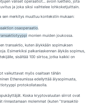
ujen väliset operaatiot... avoin luettelo, jota 
kuvitus ja joka siksi vaihtelee lohkoketjuittain.
a sen merkitys muuttuu kontekstin mukaan:
nsaktion osaoperaatio
.
ransaktiotyyppi
 monien muiden joukossa.
inen transaktio, kuten älykkään sopimuksen 
rtoja. Esimerkiksi palkanlaskennan älykäs sopimus, 
kijälle, sisältää 100 siirtoa, jotka kaikki on 
rot vaikuttavat myös osaltaan tähän 
minen Ethereumissa edellyttää älysopimusta, 
ktiotyyppi protokollatasolla.
ukäyttäjät. Koska kryptovaluutan siirrot ovat 
yvät rinnastamaan molemmat (kuten "
transaktio 