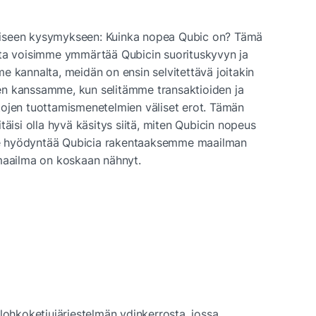
iseen kysymykseen: Kuinka nopea Qubic on? Tämä 
tta voisimme ymmärtää Qubicin suorituskyvyn ja 
e kannalta, meidän on ensin selvitettävä joitakin 
inen kanssamme, kun selitämme transaktioiden ja 
irtojen tuottamismenetelmien väliset erot. Tämän 
äisi olla hyvä käsitys siitä, miten Qubicin nopeus 
omme hyödyntää Qubicia rakentaaksemme maailman 
 maailma on koskaan nähnyt.
 lohkoketjujärjestelmän ydinkerrosta, jossa 