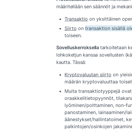
määritellään sen säännöt ja mekani
Transaktio
 on yksittäinen 
oper
Siirto
 on 
transaktion sisällä o
toiseen.
Sovelluskerroksella 
tarkoitetaan k
lohkoketjun kanssa sovellusten (kä
kautta. Tässä:
Kryptovaluutan siirto
 on yleisi
määrän kryptovaluuttaa toisell
Muita transaktiotyyppejä ovat
oraakkelitietopyynnöt, tilakana
lyöminen/polttaminen, non-fun
panostaminen, lainaaminen/lai
äänestykset/hallintatoimet, ket
palkintojen/osinkojen jakaminen