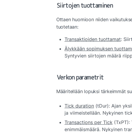
Siirtojen tuottaminen
Ottaen huomioon niiden vaikutuksen
tuotetaan:
Transaktioiden tuottamat
: Sii
Älykkään sopimuksen tuotta
Syntyvien siirtojen määrä rii
Verkon parametrit
Määritellään lopuksi tärkeimmät s
Tick duration
 (tDur): Ajan yks
ja viimeistellään. Nykyinen tic
Transactions per Tick
 (TxPT): 
enimmäismäärä. Nykyinen trans