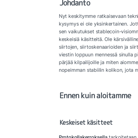
Johdanto
Nyt keskitymme ratkaisevaan tekn
kysymys ei ole yksinkertainen. Jo
sen vaikutukset stablecoin-visiomm
keskeisiä käsitteitä. Ole kärsiväll
siirtojen, siirtoskenaarioiden ja si
viestin loppuun mennessä sinulla pit
pärjää kilpailijoille ja miten ai
nopeimman stabiilin kolikon, jota
Ennen kuin aloitamme
Keskeiset käsitteet
Protokollakerroksella
 tarkoitetaan