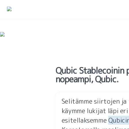
Qubic Stablecoinin p
nopeampi, Qubic.
Selitämme siirtojen ja 
käymme lukijat läpi eril
esitellaksemme 
Qubici