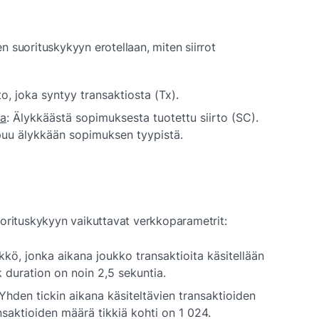
 suorituskykyyn erotellaan, miten siirrot 
rto, joka syntyy transaktiosta (Tx).
ma
: Älykkäästä sopimuksesta tuotettu siirto (SC). 
ppuu älykkään sopimuksen tyypistä.
uorituskykyyn vaikuttavat verkkoparametrit:
ikkö, jonka aikana joukko transaktioita käsitellään 
k duration on noin 2,5 sekuntia.
Yhden tickin aikana käsiteltävien transaktioiden 
aktioiden määrä tikkiä kohti on 1 024.