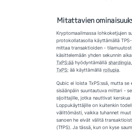
Mitattavien ominaisuuk
Kryptomaailmassa lohkoketjujen suo
protokollatasolla käyttämällä TPS-m
mittaa transaktioiden - tilamuutos
käsittelemään yhden sekunnin aikan
TxPS:ää
 hyödyntämällä 
shardingia
TxPS:
 ää käyttämällä 
rollupia
.
Qubic ei loista TxPS:ssä, mutta se 
sisäänpäin suuntautuva mittari - se 
sijoittajille, jotka nauttivat kersku
Loppukäyttäjille on kuitenkin todel
välittömästi, vaikka tuhannet muut y
sanoen he eivät välitä transaktiois
(TfPS). Ja tässä, kun on kyse saum