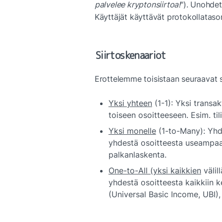
palvelee kryptonsiirtoa!
"). Unohdet
Käyttäjät käyttävät protokollatas
Siirtoskenaariot
Erottelemme toisistaan seuraavat s
Yksi yhteen
 (1-1): Yksi transa
toiseen osoitteeseen. Esim. ti
Yksi monelle
 (1-to-Many): Yhd
yhdestä osoitteesta useampaa
palkanlaskenta.
One-to-All (yksi kaikkien
 väli
yhdestä osoitteesta kaikkiin ke
(Universal Basic Income, UBI),