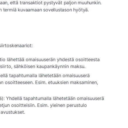
aan, että transaktiot pystyvät paljon muuhunkin. 
on termiä kuvaamaan sovellustason hyötyä.
iirtoskenaariot:
ktio lähettää omaisuuserän yhdestä osoitteesta 
lisiirto, sähköisen kaupankäynnin maksu.
ellä tapahtumalla lähetetään omaisuuserä 
n osoitteeseen. Esim. etuuksien maksaminen, 
llä): Yhdellä tapahtumalla lähetetään omaisuuserä 
tjun osoitteisiin. Esim. yleinen perustulo 
 avustukset.