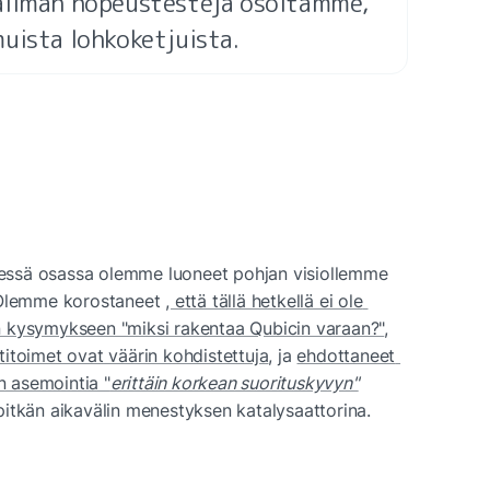
ailman nopeustestejä osoitamme, 
uista lohkoketjuista.
ssä osassa olemme luoneet pohjan visiollemme 
 Olemme korostaneet 
, että tällä hetkellä ei ole 
n kysymykseen "miksi rakentaa Qubicin varaan?"
, 
itoimet ovat väärin kohdistettuja
, ja 
ehdottaneet 
in asemointia "
erittäin korkean suorituskyvyn"
itkän aikavälin menestyksen katalysaattorina.