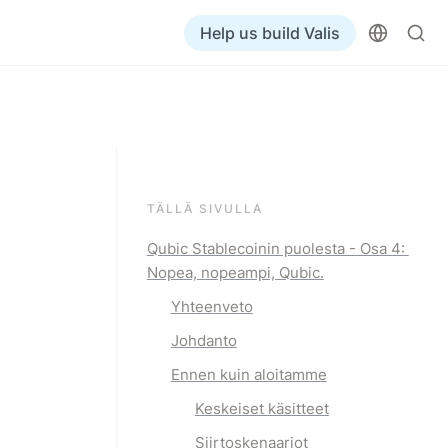
Help us build Valis
TÄLLÄ SIVULLA
Qubic Stablecoinin puolesta - Osa 4: 
Nopea, nopeampi, Qubic.
Yhteenveto
Johdanto
Ennen kuin aloitamme
Keskeiset käsitteet
Siirtoskenaariot