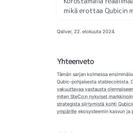
Korostamalla reaalima
mikä erottaa Qubicin m
Qsilver, 22. elokuuta 2024.
Yhteenveto
Tämän sarjan kolmessa ensimmäise
Qubic-pohjaisesta stablecoinista.
vakuuttavaa vastausta olennaisee
miten SteCo:n nykyiset markkinoint
strategista siirtymistä kohti Qubic
ympärille
 ekosysteemin kasvun ja p