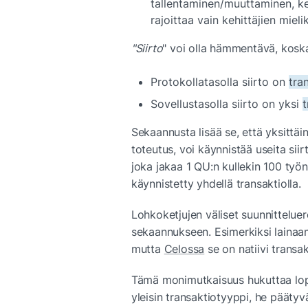
tallentaminen/muuttaminen, ketj
rajoittaa vain kehittäjien mieli
"Siirto
" voi olla hämmentävä, kosk
Protokollatasolla siirto on 
tra
Sovellustasolla siirto on yksi 
t
Sekaannusta lisää se, että yksittä
toteutus, voi käynnistää useita sii
joka jakaa 1 QU:n kullekin 100 työnte
käynnistetty yhdellä transaktiolla.
Lohkoketjujen väliset suunnittelue
sekaannukseen. Esimerkiksi lainaa
mutta 
Celossa
 se on natiivi transa
Tämä monimutkaisuus hukuttaa lopp
yleisin transaktiotyyppi, he päät