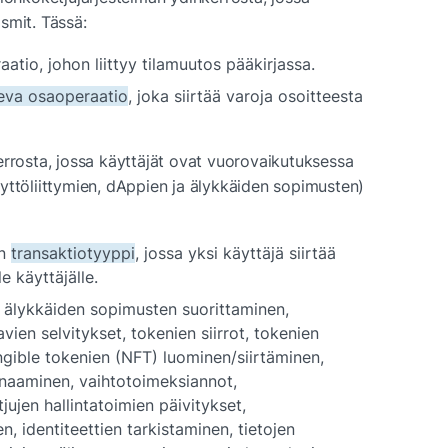
smit. Tässä:
aatio
, johon liittyy tilamuutos pääkirjassa. 
leva osaoperaatio
, joka siirtää varoja osoitteesta 
errosta, jossa käyttäjät ovat vuorovaikutuksessa 
yttöliittymien, dAppien ja älykkäiden sopimusten) 
n 
transaktiotyyppi
, jossa yksi käyttäjä siirtää 
e käyttäjälle.
 älykkäiden sopimusten suorittaminen, 
vien selvitykset, tokenien siirrot, tokenien 
gible tokenien (NFT) luominen/siirtäminen, 
naaminen, vaihtotoimeksiannot, 
jujen hallintatoimien päivitykset, 
, identiteettien tarkistaminen, tietojen 