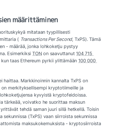
sien määrittäminen
rituskykyä mitataan tyypillisesti 
ittaria ( 
Transactions Per Second
, TxPS). Tämä 
ten - määrää, jonka lohkoketju pystyy 
a. Esimerkiksi 
TON
 on saavuttanut 
104 715 
, kun taas Ethereum pyrkii ylittämään 
100 000 
ei haittaa. Markkinoinnin kannalta TxPS on 
on merkityksellisempi kryptotiimeille ja 
a lohkoketjujensa kyvyistä kryptofeidoissa. 
la tärkeää, voivatko he suorittaa maksun 
rittävät tehdä saman juuri sillä hetkellä. Toisin 
ta sekunnissa (TxPS) vaan siirroista sekunnissa 
attomista maksukokemuksista - kryptosiirroista 