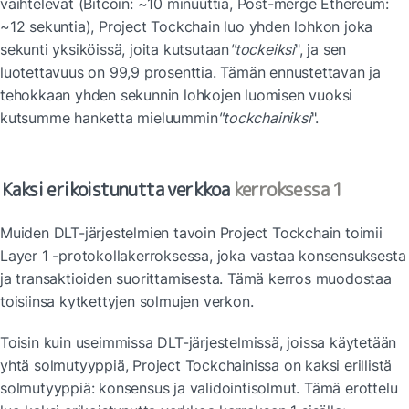
vaihtelevat (Bitcoin: ~10 minuuttia, Post-merge Ethereum: 
~12 sekuntia), Project Tockchain luo yhden lohkon joka 
sekunti yksiköissä, joita kutsutaan
"tockeiksi
", ja sen 
luotettavuus on 99,9 prosenttia. Tämän ennustettavan ja 
tehokkaan yhden sekunnin lohkojen luomisen vuoksi 
kutsumme hanketta mieluummin
"tockchainiksi
".
Kaksi erikoistunutta verkkoa
 kerroksessa 1
Muiden DLT-järjestelmien tavoin Project Tockchain toimii 
Layer 1 -protokollakerroksessa, joka vastaa konsensuksesta 
ja transaktioiden suorittamisesta. Tämä kerros muodostaa 
toisiinsa kytkettyjen solmujen verkon.
Toisin kuin useimmissa DLT-järjestelmissä, joissa käytetään 
yhtä solmutyyppiä, Project Tockchainissa on kaksi erillistä 
solmutyyppiä: konsensus ja validointisolmut. Tämä erottelu 