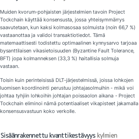
Muiden kvorum-pohjaisten järjestelmien tavoin Project 
Tockchain käyttää konsensusta, jossa yhteisymmärrys 
saavutetaan, kun kaksi kolmasosaa solmuista (noin 66,7 %) 
vastaanottaa ja validoi transaktiotiedot. Tämä 
matemaattisesti todistettu optimaalinen kynnysarvo tarjoaa 
bysanttilaisen vikasietoisuuden (Byzantine Fault Tolerance, 
BFT) jopa kolmanneksen (33,3 %) haitallisia solmuja 
vastaan.
Toisin kuin perinteisissä DLT-järjestelmissä, joissa lohkojen 
luomisen koordinointi perustuu johtajasolmuihin - mikä voi 
johtaa tyhjiin lohkoihin johtajan poissaolon aikana - Project 
Tockchain eliminoi nämä potentiaaliset vikapisteet jakamalla 
konsensusvastuun koko verkolle.
Sisäänrakennettu kvanttikestävyys 
kylmien 