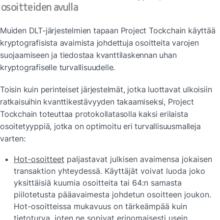
osoitteiden avulla
Muiden DLT-järjestelmien tapaan Project Tockchain käyttää 
kryptografisista avaimista johdettuja osoitteita varojen 
suojaamiseen ja tiedostaa kvanttilaskennan uhan 
kryptografiselle turvallisuudelle.
Toisin kuin perinteiset järjestelmät, jotka luottavat ulkoisiin 
ratkaisuihin kvanttikestävyyden takaamiseksi, Project 
Tockchain toteuttaa protokollatasolla kaksi erilaista 
osoitetyyppiä, jotka on optimoitu eri turvallisuusmalleja 
varten:
Hot-osoitteet
 paljastavat julkisen avaimensa jokaisen 
transaktion yhteydessä. Käyttäjät voivat luoda joko 
yksittäisiä kuumia osoitteita tai 64:n samasta 
piilotetusta pääavaimesta johdetun osoitteen joukon. 
Hot-osoitteissa mukavuus on tärkeämpää kuin 
tietoturva, joten ne sopivat erinomaisesti usein 