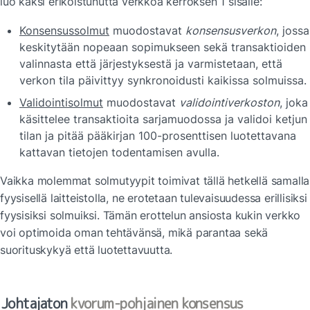
luo kaksi erikoistunutta verkkoa kerroksen 1 sisälle:
Konsensussolmut
 muodostavat 
konsensusverkon
, jossa 
keskitytään nopeaan sopimukseen sekä transaktioiden 
valinnasta että järjestyksestä ja varmistetaan, että 
verkon tila päivittyy synkronoidusti kaikissa solmuissa.
Validointisolmut
 muodostavat 
validointiverkoston
, joka 
käsittelee transaktioita sarjamuodossa ja validoi ketjun 
tilan ja pitää pääkirjan 100-prosenttisen luotettavana 
kattavan tietojen todentamisen avulla.
Vaikka molemmat solmutyypit toimivat tällä hetkellä samalla 
fyysisellä laitteistolla, ne erotetaan tulevaisuudessa erillisiksi 
fyysisiksi solmuiksi. Tämän erottelun ansiosta kukin verkko 
voi optimoida oman tehtävänsä, mikä parantaa sekä 
suorituskykyä että luotettavuutta. 
Johtajaton 
kvorum-pohjainen konsensus