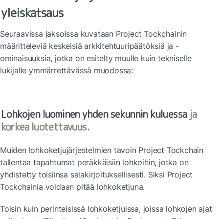
yleiskatsaus
Seuraavissa jaksoissa kuvataan Project Tockchainin 
määritteleviä keskeisiä arkkitehtuuripäätöksiä ja -
ominaisuuksia, jotka on esitelty muulle kuin tekniselle 
lukijalle ymmärrettävässä muodossa:
Lohkojen luominen yhden sekunnin kuluessa
 ja 
korkea luotettavuus.
Muiden lohkoketjujärjestelmien tavoin Project Tockchain 
tallentaa tapahtumat peräkkäisiin lohkoihin, jotka on 
yhdistetty toisiinsa salakirjoituksellisesti. Siksi Project 
Tockchainia voidaan pitää lohkoketjuna.
Toisin kuin perinteisissä lohkoketjuissa, joissa lohkojen ajat 