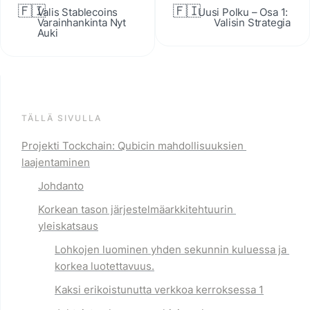
🇫🇮
🇫🇮
Valis Stablecoins 
Uusi Polku – Osa 1: 
Varainhankinta Nyt 
Valisin Strategia
Auki
TÄLLÄ SIVULLA
Projekti Tockchain: Qubicin mahdollisuuksien 
laajentaminen
Johdanto
Korkean tason järjestelmäarkkitehtuurin 
yleiskatsaus
Lohkojen luominen yhden sekunnin kuluessa
 ja 
korkea luotettavuus.
Kaksi erikoistunutta verkkoa
 kerroksessa 1