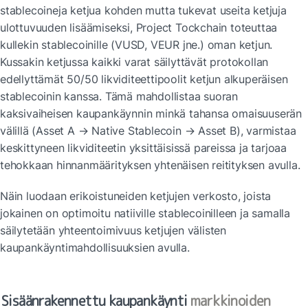
stablecoineja ketjua kohden mutta tukevat useita ketjuja 
ulottuvuuden lisäämiseksi, Project Tockchain toteuttaa 
kullekin stablecoinille (VUSD, VEUR jne.) oman ketjun. 
Kussakin ketjussa kaikki varat säilyttävät protokollan 
edellyttämät 50/50 likviditeettipoolit ketjun alkuperäisen 
stablecoinin kanssa. Tämä mahdollistaa suoran 
kaksivaiheisen kaupankäynnin minkä tahansa omaisuuserän 
välillä (Asset A → Native Stablecoin → Asset B), varmistaa 
keskittyneen likviditeetin yksittäisissä pareissa ja tarjoaa 
tehokkaan hinnanmäärityksen yhtenäisen reitityksen avulla.
Näin luodaan erikoistuneiden ketjujen verkosto, joista 
jokainen on optimoitu natiiville stablecoinilleen ja samalla 
säilytetään yhteentoimivuus ketjujen välisten 
kaupankäyntimahdollisuuksien avulla.
Sisäänrakennettu kaupankäynti
 markkinoiden 