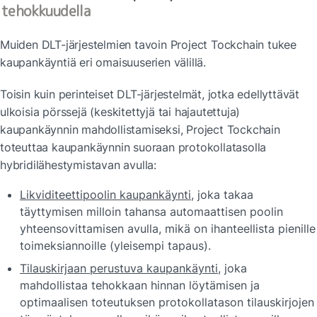
tehokkuudella
Muiden DLT-järjestelmien tavoin Project Tockchain tukee 
kaupankäyntiä eri omaisuuserien välillä.
Toisin kuin perinteiset DLT-järjestelmät, jotka edellyttävät 
ulkoisia pörssejä (keskitettyjä tai hajautettuja) 
kaupankäynnin mahdollistamiseksi, Project Tockchain 
toteuttaa kaupankäynnin suoraan protokollatasolla 
hybridilähestymistavan avulla:
Likviditeettipoolin kaupankäynti
, joka takaa 
täyttymisen milloin tahansa automaattisen poolin 
yhteensovittamisen avulla, mikä on ihanteellista pienille 
toimeksiannoille (yleisempi tapaus).
Tilauskirjaan perustuva kaupankäynti
, joka 
mahdollistaa tehokkaan hinnan löytämisen ja 
optimaalisen toteutuksen protokollatason tilauskirjojen 