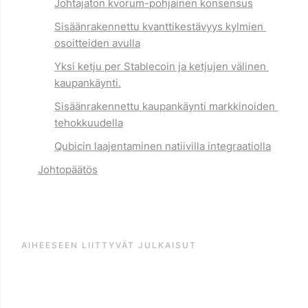
Johtajaton 
kvorum-pohjainen konsensus
Sisäänrakennettu kvanttikestävyys 
kylmien 
osoitteiden avulla
Yksi ketju per Stablecoin
 ja ketjujen välinen 
kaupankäynti.
Sisäänrakennettu kaupankäynti
 markkinoiden 
tehokkuudella
Qubicin laajentaminen
 natiivilla integraatiolla
Johtopäätös
AIHEESEEN LIITTYVÄT JULKAISUT