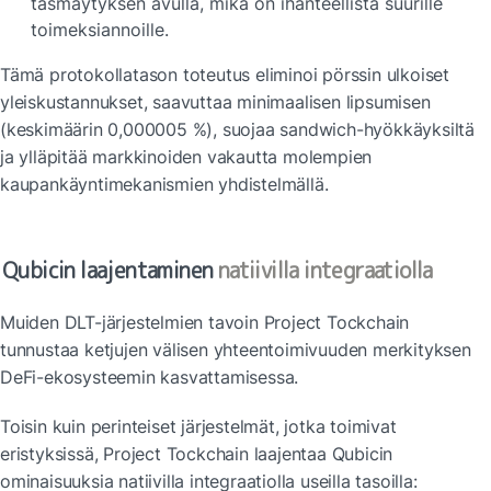
täsmäytyksen avulla, mikä on ihanteellista suurille 
toimeksiannoille.
Tämä protokollatason toteutus eliminoi pörssin ulkoiset 
yleiskustannukset, saavuttaa minimaalisen lipsumisen 
(keskimäärin 0,000005 %), suojaa sandwich-hyökkäyksiltä 
ja ylläpitää markkinoiden vakautta molempien 
kaupankäyntimekanismien yhdistelmällä.
Qubicin laajentaminen
 natiivilla integraatiolla
Muiden DLT-järjestelmien tavoin Project Tockchain 
tunnustaa ketjujen välisen yhteentoimivuuden merkityksen 
DeFi-ekosysteemin kasvattamisessa.
Toisin kuin perinteiset järjestelmät, jotka toimivat 
eristyksissä, Project Tockchain laajentaa Qubicin 
ominaisuuksia natiivilla integraatiolla useilla tasoilla: