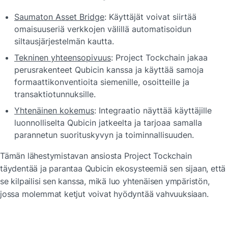
Saumaton Asset Bridge
: Käyttäjät voivat siirtää 
omaisuuseriä verkkojen välillä automatisoidun 
siltausjärjestelmän kautta.
Tekninen yhteensopivuus
: Project Tockchain jakaa 
perusrakenteet Qubicin kanssa ja käyttää samoja 
formaattikonventioita siemenille, osoitteille ja 
transaktiotunnuksille.
Yhtenäinen kokemus
: Integraatio näyttää käyttäjille 
luonnolliselta Qubicin jatkeelta ja tarjoaa samalla 
parannetun suorituskyvyn ja toiminnallisuuden.
Tämän lähestymistavan ansiosta Project Tockchain 
täydentää ja parantaa Qubicin ekosysteemiä sen sijaan, että 
se kilpailisi sen kanssa, mikä luo yhtenäisen ympäristön, 
jossa molemmat ketjut voivat hyödyntää vahvuuksiaan.