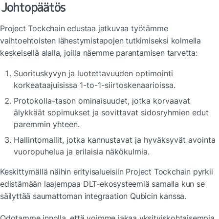
Johtopäätös
Project Tockchain edustaa jatkuvaa työtämme 
vaihtoehtoisten lähestymistapojen tutkimiseksi kolmella 
keskeisellä alalla, joilla näemme parantamisen tarvetta:
Suorituskyvyn ja luotettavuuden optimointi 
korkeataajuisissa 1-to-1-siirtoskenaarioissa.
Protokolla-tason ominaisuudet, jotka korvaavat 
älykkäät sopimukset ja sovittavat sidosryhmien edut 
paremmin yhteen.
Hallintomallit, jotka kannustavat ja hyväksyvät avointa 
vuoropuhelua ja erilaisia näkökulmia.
Keskittymällä näihin erityisalueisiin Project Tockchain pyrkii 
edistämään laajempaa DLT-ekosysteemiä samalla kun se 
säilyttää saumattoman integraation Qubicin kanssa.
Odotamme innolla, että voimme jakaa yksityiskohtaisempia 