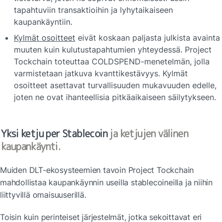
tapahtuviin transaktioihin ja lyhytaikaiseen 
kaupankäyntiin.
Kylmät osoitteet
 eivät koskaan paljasta julkista avainta 
muuten kuin kulutustapahtumien yhteydessä. Project 
Tockchain toteuttaa COLDSPEND-menetelmän, jolla 
varmistetaan jatkuva kvanttikestävyys. Kylmät 
osoitteet asettavat turvallisuuden mukavuuden edelle, 
joten ne ovat ihanteellisia pitkäaikaiseen säilytykseen.
Yksi ketju per Stablecoin
 ja ketjujen välinen 
kaupankäynti.
Muiden DLT-ekosysteemien tavoin Project Tockchain 
mahdollistaa kaupankäynnin useilla stablecoineilla ja niihin 
liittyvillä omaisuuserillä.
Toisin kuin perinteiset järjestelmät, jotka sekoittavat eri 