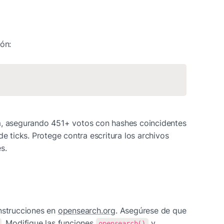
ión:
m, asegurando 451+ votos con hashes coincidentes 
de ticks. Protege contra escritura los archivos 
s.
nstrucciones en 
opensearch.org
. Asegúrese de que 
. Modifique las funciones 
 y 
opensearch()