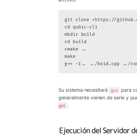
git clone <https://github.
cd qubic-cli

mkdir build

cd build

cmake ..

make

g++ -I.. ../bxid.cpp ../co
Su sistema necesitará 
 para c
g++
generalmente vienen de serie y pue
.
get
Ejecución del Servidor d