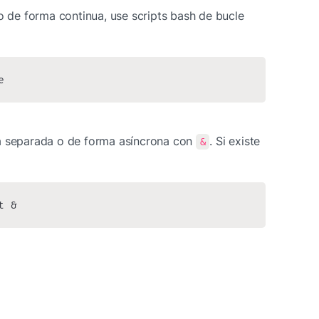
o de forma continua, use scripts bash de bucle 
e
a separada o de forma asíncrona con 
. Si existe 
&
t &