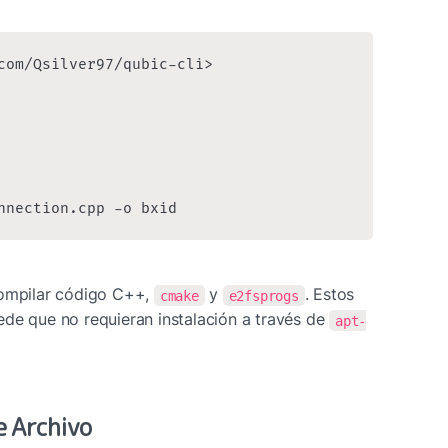
com/Qsilver97/qubic-cli>

nnection.cpp -o bxid
ompilar código C++, 
 y 
. Estos 
cmake
e2fsprogs
de que no requieran instalación a través de 
apt-
e Archivo