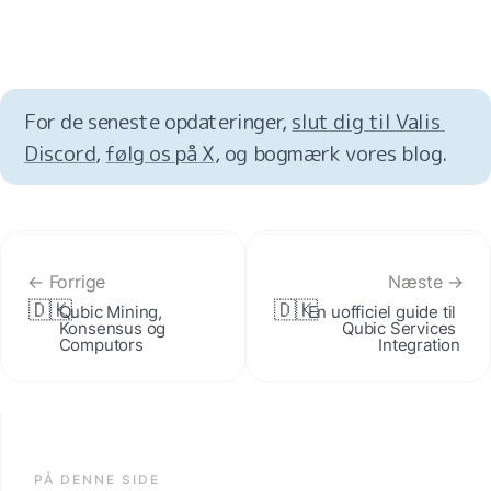
For de seneste opdateringer, 
slut dig til Valis 
Discord
, 
følg os på X
, og bogmærk vores blog.
← Forrige
Næste →
🇩🇰
🇩🇰
Qubic Mining, 
En uofficiel guide til 
Konsensus og 
Qubic Services 
Computors
Integration
PÅ DENNE SIDE