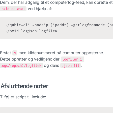
Dem, der 
 ved hjælp af:
bxid-datasæt
./qubic-cli -nodeip (ipaddr) -getlogfromnode (pa
./bxid logjson logfileN
Erstat 
 med kildenummeret på computerlogposterne. 
N
Dette opretter og vedligeholder 
logfiler i 
 og dens 
.
logs/(epoch)/logfileN
.json-fil
Afsluttende noter
Tilføj et script til include: