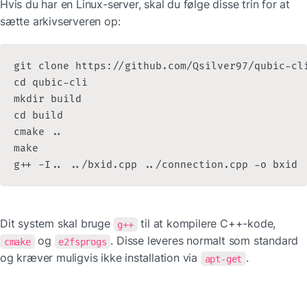
Hvis du har en Linux-server, skal du følge disse trin for at 
sætte arkivserveren op:
git clone https://github.com/Qsilver97/qubic-cli
cd qubic-cli

mkdir build

cd build

cmake ..

make

g++ -I.. ../bxid.cpp ../connection.cpp -o bxid
Dit system skal bruge 
 til at kompilere C++-kode, 
g++
 og 
. Disse leveres normalt som standard 
cmake
e2fsprogs
og kræver muligvis ikke installation via 
.
apt-get