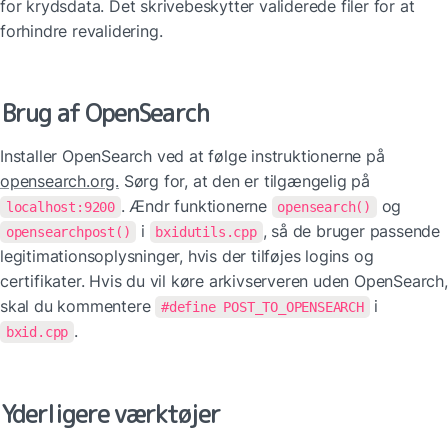
for krydsdata. Det skrivebeskytter validerede filer for at 
forhindre revalidering.
Brug af OpenSearch
Installer OpenSearch ved at følge instruktionerne på 
opensearch.org.
 Sørg for, at den er tilgængelig på 
. Ændr funktionerne 
 og 
localhost:9200
opensearch()
 i 
, så de bruger passende 
opensearchpost()
bxidutils.cpp
legitimationsoplysninger, hvis der tilføjes logins og 
certifikater. Hvis du vil køre arkivserveren uden OpenSearch, 
skal du kommentere 
 i 
#define POST_TO_OPENSEARCH
.
bxid.cpp
Yderligere værktøjer