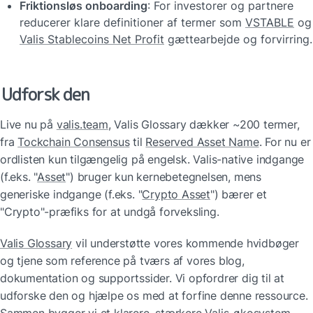
Friktionsløs onboarding
: For investorer og partnere 
reducerer klare definitioner af termer som 
VSTABLE
 
Valis Stablecoins Net Profit
 gættearbejde og forvirring.
Udforsk den
Live nu på 
valis.team
, Valis Glossary dækker ~200 termer, 
fra 
Tockchain Consensus
 til 
Reserved Asset Name
. For nu er 
ordlisten kun tilgængelig på engelsk. Valis-native indgange 
(f.eks. "
Asset
") bruger kun kernebetegnelsen, mens 
generiske indgange (f.eks. "
Crypto Asset
") bærer et 
"Crypto"-præfiks for at undgå forveksling.
Valis Glossary
 vil understøtte vores kommende hvidbøger 
og tjene som reference på tværs af vores blog, 
dokumentation og supportssider. Vi opfordrer dig til at 
udforske den og hjælpe os med at forfine denne ressource. 
Sammen bygger vi et klarere, stærkere Valis-økosystem.