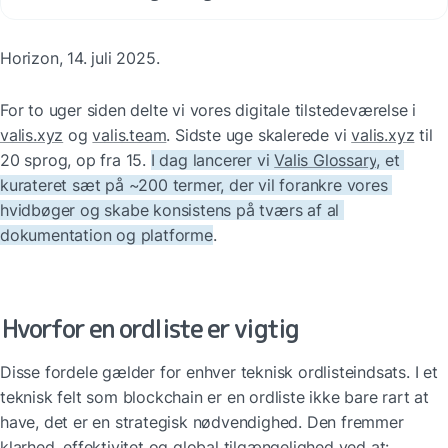
Horizon, 14. juli 2025.
For to uger siden delte vi vores digitale tilstedeværelse i 
valis.xyz
 og 
valis.team
. Sidste uge skalerede vi 
valis.xyz
 til 
20 sprog, op fra 15. 
I dag lancerer vi 
Valis Glossary
, et 
kurateret sæt på ~200 termer, der vil forankre vores 
hvidbøger og skabe konsistens på tværs af al 
dokumentation og platforme
.
Hvorfor en ordliste er vigtig
Disse fordele gælder for enhver teknisk ordlisteindsats. I et 
teknisk felt som blockchain er en ordliste ikke bare rart at 
have, det er en strategisk nødvendighed. Den fremmer 
klarhed, effektivitet og global tilgængelighed ved at: