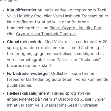
Klar differentiering
: Valis-native koncepter som 
Tock
, 
Valis Liquidity Pool
 eller 
Valis Hashlock Transaction
 er 
klart defineret for at adskille dem fra brede 
branchebegreber som 
Block
, 
Crypto Liquidity Pool
eller 
Crypto Hash Timelock Contract
.
Global rækkevidde
: Med Valis, der nu understøtter 20 
sprog, garanterer ordlisten konsistent håndtering af 
termer og nøjagtige oversættelser, samtidig med at 
vores kernebegreber som "Valis" eller "Tockchain" 
bevares i romersk skrift.
Forbedrede hvidbøger
: Ordliste-linkede termer 
forbedrer klarheden og autoriteten i vores kommende 
publikationer.
Fællesskabsalignment
: Fælles sprog styrker 
engagementet på tværs af 
Discord
 og 
X
, især under 
initiativer som 
Valis Stablecoins Seed Fundraiser
.