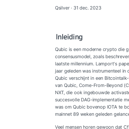
Qsilver · 31 dec. 2023
Inleiding
Qubic is een moderne crypto die 
consensusmodel, zoals beschreven 
laatste millennium. Lamport's pape
jaar geleden was instrumenteel in 
Qubic verschijnt in een Bitcointalk
van Qubic, Come-From-Beyond (CfB
NXT, die ook ingebouwde activaste
succesvolle DAG-implementatie met 
was om Qubic bovenop IOTA te bo
mainnet 89 weken geleden gelancee
Veel mensen horen gewoon dat CfB 