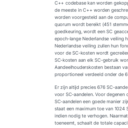
C++ codebase kan worden gekoppel
de meeste in C++ worden geschrev
worden voorgesteld aan de comput
quorum wordt bereikt (451 stemmen
goedkeuring, wordt een SC geacce
epoch-lange Nederlandse veiling h
Nederlandse veiling zullen hun fo
voor de SC-kosten wordt gecreëerd
SC-kosten aan elk SC-gebruik wor
Aandeelhouderskosten bestaan van
proportioneel verdeeld onder de 
Er zijn altijd precies 676 SC-aandel
voor SC-aandelen. Voor degenen di
SC-aandelen een goede manier zijn
staat een maximum toe van 1024 SC
indien nodig te verhogen. Naarma
toeneemt, schaalt de totale capaci