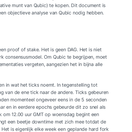
ive munt van Qubic) te kopen. Dit document is 
een objectieve analyse van Qubic nodig hebben.
l
en proof of stake. Het is geen DAG. Het is niet 
rk consensusmodel. Om Qubic te begrijpen, moet 
ementaties vergeten, aangezien het in bijna alle 
 in wat het ticks noemt. In tegenstelling tot 
ng van de ene tick naar de andere. Ticks gebeuren 
inden momenteel ongeveer eens in de 5 seconden 
ar en in eerdere epochs gebeurde dit zo snel als 
ek om 12.00 uur GMT op woensdag begint een 
gt een beetje downtime met zich mee totdat de 
 Het is eigenlijk elke week een geplande hard fork 