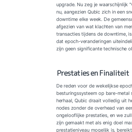
upgrade. Nu zeg je waarschijnlijk "
nu, aangezien Qubic zich in een sne
downtime elke week. De gemeensch
afgezien van wat klachten van men
transacties tijdens de downtime, is 
dat epoch-veranderingen uiteindeli
zijn geen significante technische o
Prestaties en Finaliteit
De reden voor de wekelijkse epoch-
besturingssysteem op bare-metal se
herhaal, Qubic draait volledig ui
nodes zonder de overhead van een 
ongelooflijke prestaties, en we zu
zijn gemaakt met als enig doel max
prestatieniveau mogelijk is, bereik