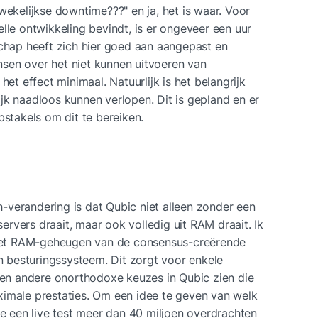
wekelijkse downtime???" en ja, het is waar. Voor 
lle ontwikkeling bevindt, is er ongeveer een uur 
ap heeft zich hier goed aan aangepast en 
sen over het niet kunnen uitvoeren van 
het effect minimaal. Natuurlijk is het belangrijk 
jk naadloos kunnen verlopen. Dit is gepland en er 
bstakels om dit te bereiken.
verandering is dat Qubic niet alleen zonder een 
rvers draait, maar ook volledig uit RAM draait. Ik 
t het RAM-geheugen van de consensus-creërende 
besturingssysteem. Dit zorgt voor enkele 
llen andere onorthodoxe keuzes in Qubic zien die 
imale prestaties. Om een idee te geven van welk 
te een live test meer dan 40 miljoen overdrachten 